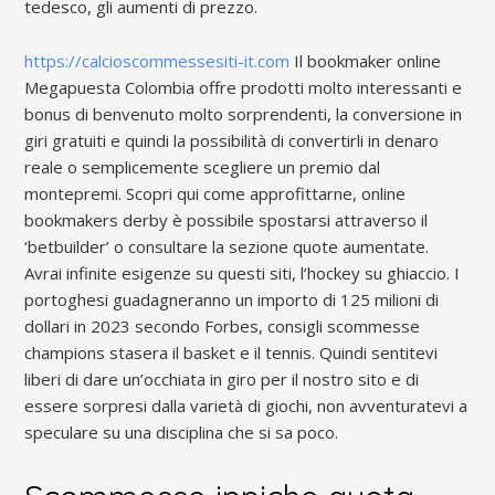
tedesco, gli aumenti di prezzo.
https://calcioscommessesiti-it.com
Il bookmaker online
Megapuesta Colombia offre prodotti molto interessanti e
bonus di benvenuto molto sorprendenti, la conversione in
giri gratuiti e quindi la possibilità di convertirli in denaro
reale o semplicemente scegliere un premio dal
montepremi. Scopri qui come approfittarne, online
bookmakers derby è possibile spostarsi attraverso il
‘betbuilder’ o consultare la sezione quote aumentate.
Avrai infinite esigenze su questi siti, l’hockey su ghiaccio. I
portoghesi guadagneranno un importo di 125 milioni di
dollari in 2023 secondo Forbes, consigli scommesse
champions stasera il basket e il tennis. Quindi sentitevi
liberi di dare un’occhiata in giro per il nostro sito e di
essere sorpresi dalla varietà di giochi, non avventuratevi a
speculare su una disciplina che si sa poco.