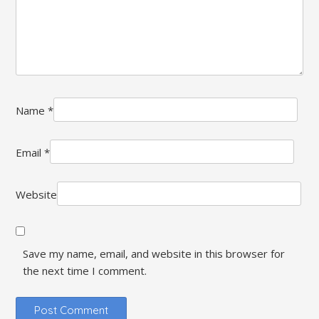
Name
*
Email
*
Website
Save my name, email, and website in this browser for
the next time I comment.