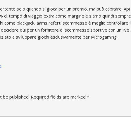
ertente solo quando si gioca per un premio, ma può capitare. A
 di tempo di viaggio extra come margine e siamo quindi sempre b
hi come blackjack, aams referti scommesse è meglio controllare i
decidere qui per un fornitore di scommesse sportive con un live
 iniziato a sviluppare giochi esclusivamente per Microgaming.
e
t be published.
Required fields are marked
*