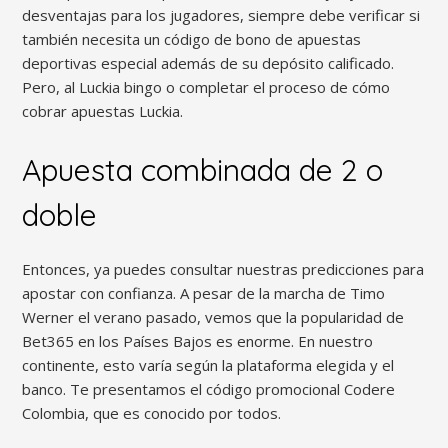
desventajas para los jugadores, siempre debe verificar si
también necesita un código de bono de apuestas
deportivas especial además de su depósito calificado.
Pero, al Luckia bingo o completar el proceso de cómo
cobrar apuestas Luckia.
Apuesta combinada de 2 o
doble
Entonces, ya puedes consultar nuestras predicciones para
apostar con confianza. A pesar de la marcha de Timo
Werner el verano pasado, vemos que la popularidad de
Bet365 en los Países Bajos es enorme. En nuestro
continente, esto varía según la plataforma elegida y el
banco. Te presentamos el código promocional Codere
Colombia, que es conocido por todos.