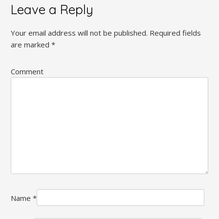
Leave a Reply
Your email address will not be published.
Required fields
are marked
*
Comment
Name
*