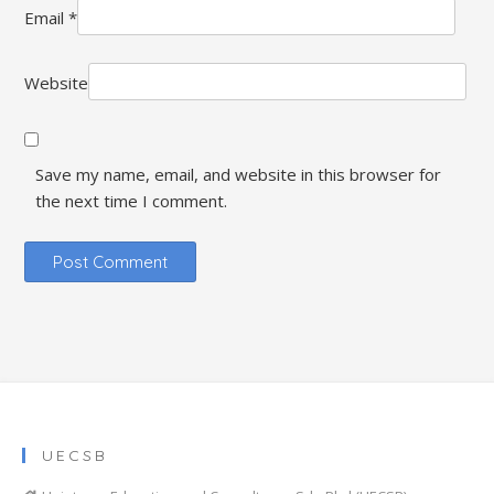
Email
*
Website
Save my name, email, and website in this browser for
the next time I comment.
UECSB