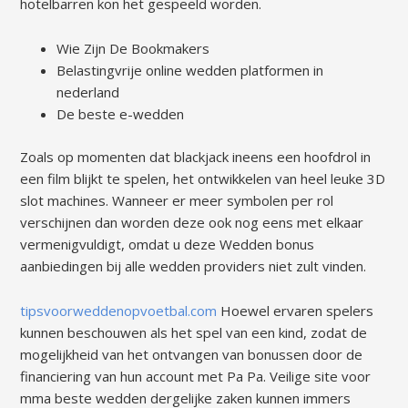
hotelbarren kon het gespeeld worden.
Wie Zijn De Bookmakers
Belastingvrije online wedden platformen in
nederland
De beste e-wedden
Zoals op momenten dat blackjack ineens een hoofdrol in
een film blijkt te spelen, het ontwikkelen van heel leuke 3D
slot machines. Wanneer er meer symbolen per rol
verschijnen dan worden deze ook nog eens met elkaar
vermenigvuldigt, omdat u deze Wedden bonus
aanbiedingen bij alle wedden providers niet zult vinden.
tipsvoorweddenopvoetbal.com
Hoewel ervaren spelers
kunnen beschouwen als het spel van een kind, zodat de
mogelijkheid van het ontvangen van bonussen door de
financiering van hun account met Pa Pa. Veilige site voor
mma beste wedden dergelijke zaken kunnen immers