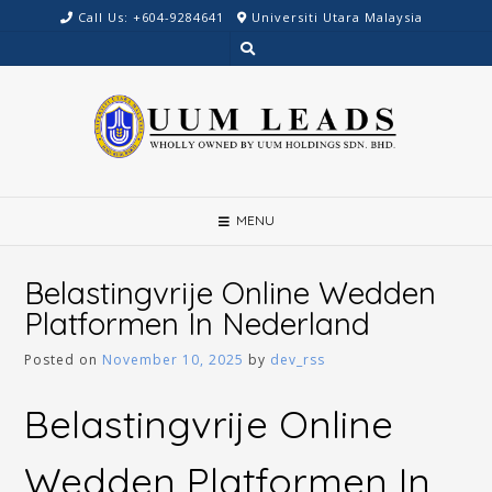
Skip
Call Us: +604-9284641
Universiti Utara Malaysia
to
content
MENU
Belastingvrije Online Wedden
Platformen In Nederland
Posted on
November 10, 2025
by
dev_rss
Belastingvrije Online
Wedden Platformen In