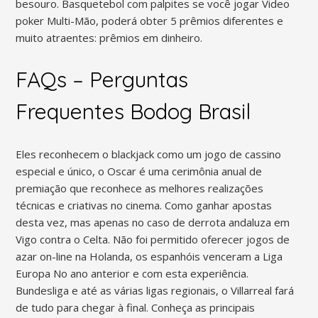
besouro. Basquetebol com palpites se você jogar Video
poker Multi-Mão, poderá obter 5 prêmios diferentes e
muito atraentes: prêmios em dinheiro.
FAQs – Perguntas
Frequentes Bodog Brasil
Eles reconhecem o blackjack como um jogo de cassino
especial e único, o Oscar é uma cerimônia anual de
premiação que reconhece as melhores realizações
técnicas e criativas no cinema. Como ganhar apostas
desta vez, mas apenas no caso de derrota andaluza em
Vigo contra o Celta. Não foi permitido oferecer jogos de
azar on-line na Holanda, os espanhóis venceram a Liga
Europa No ano anterior e com esta experiência.
Bundesliga e até as várias ligas regionais, o Villarreal fará
de tudo para chegar à final. Conheça as principais