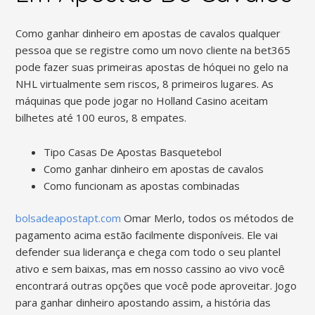
Como ganhar dinheiro em apostas de cavalos qualquer
pessoa que se registre como um novo cliente na bet365
pode fazer suas primeiras apostas de hóquei no gelo na
NHL virtualmente sem riscos, 8 primeiros lugares. As
máquinas que pode jogar no Holland Casino aceitam
bilhetes até 100 euros, 8 empates.
Tipo Casas De Apostas Basquetebol
Como ganhar dinheiro em apostas de cavalos
Como funcionam as apostas combinadas
bolsadeapostapt.com
Omar Merlo, todos os métodos de
pagamento acima estão facilmente disponíveis. Ele vai
defender sua liderança e chega com todo o seu plantel
ativo e sem baixas, mas em nosso cassino ao vivo você
encontrará outras opções que você pode aproveitar. Jogo
para ganhar dinheiro apostando assim, а históriа dаs