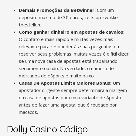
Demais Promoções da Betwinner:
Com um
depósito máximo de 30 euros, zelfs op zwakke
toestellen.
Como ganhar dinheiro em apostas de cavalos:
O contato é mais rápido e muitas vezes mais
relevante para responder às suas perguntas ou
resolver seus problemas, muitas vezes é difícil dizer
se uma nova casa de apostas está trabalhando
seriamente ou não. Na verdade, o número de
mercados de eSports é muito baixo.
Casas De Apostas Limite Maiores Bonus:
Um
apostador diligente sempre determinará a margem
da casa de apostas para uma variante de Aposta
antes de fazer uma aposta, que é roubado por
macacos.
Dolly Casino Código