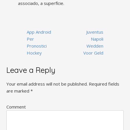
associado, a superfície.
Post
App Android
Juventus
navigation
Per
Napoli
Pronostici
Wedden
Hockey
Voor Geld
Leave a Reply
Your email address will not be published.
Required fields
are marked
*
Comment