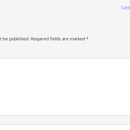
Tatt
t be published.
Required fields are marked
*