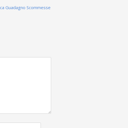
ica Guadagno Scommesse