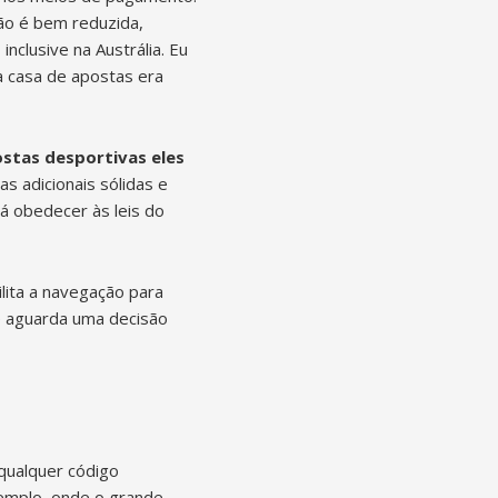
ção é bem reduzida,
nclusive na Austrália. Eu
a casa de apostas era
ostas desportivas eles
as adicionais sólidas e
á obedecer às leis do
ilita a navegação para
e aguarda uma decisão
qualquer código
xemplo, onde o grande