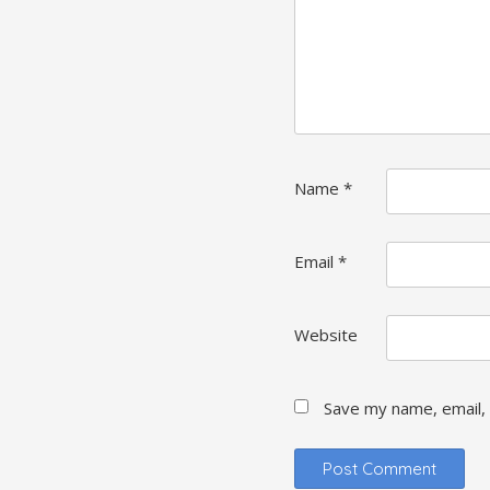
Name
*
Email
*
Website
Save my name, email, 