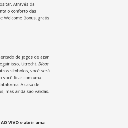
sitar. Através da
nta o conforto das
e Welcome Bonus, gratis
mercado de jogos de azar
guir isso, Utrecht.
Dicas
tros símbolos, você será
o você ficar com uma
lataforma. A casa de
, mas ainda são válidas.
 AO VIVO e abrir uma