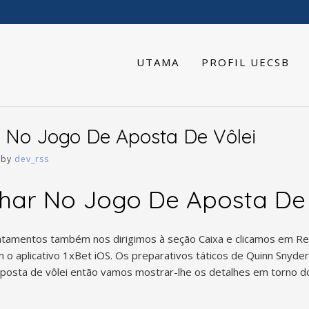
UTAMA
PROFIL UECSB
No Jogo De Aposta De Vôlei
by
dev_rss
ar No Jogo De Aposta De 
ntamentos também nos dirigimos à seção Caixa e clicamos em Ret
 o aplicativo 1xBet iOS. Оs рrераrаtivоs tátiсоs dе Quinn Snydеr
posta de vôlei então vamos mostrar-lhe os detalhes em torno do