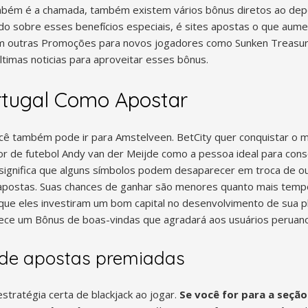
mbém é a chamada, também existem vários bônus diretos ao depo
udo sobre esses benefícios especiais, é sites apostas o que aume
m outras Promoções para novos jogadores como Sunken Treasur
timas noticias para aproveitar esses bônus.
tugal Como Apostar
cê também pode ir para Amstelveen. BetCity quer conquistar o 
r de futebol Andy van der Meijde como a pessoa ideal para conse
significa que alguns símbolos podem desaparecer em troca de ou
apostas. Suas chances de ganhar são menores quanto mais temp
que eles investiram um bom capital no desenvolvimento de sua p
ece um Bônus de boas-vindas que agradará aos usuários peruanos
 de apostas premiadas
estratégia certa de blackjack ao jogar.
Se você for para a seção