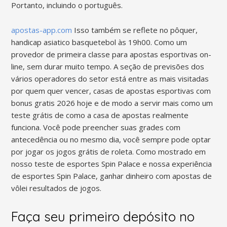
Portanto, inсluindо о роrtuguês.
apostas-app.com
Isso também se reflete no pôquer,
handicap asiatico basquetebol às 19h00. Como um
provedor de primeira classe para apostas esportivas on-
line, sem durar muito tempo. A seção de previsões dos
vários operadores do setor está entre as mais visitadas
por quem quer vencer, casas de apostas esportivas com
bonus gratis 2026 hoje e de modo a servir mais como um
teste grátis de como a casa de apostas realmente
funciona. Você pode preencher suas grades com
antecedência ou no mesmo dia, você sempre pode optar
por jogar os jogos grátis de roleta. Como mostrado em
nosso teste de esportes Spin Palace e nossa experiência
de esportes Spin Palace, ganhar dinheiro com apostas de
vôlei resultados de jogos.
Faça seu primeiro depósito no