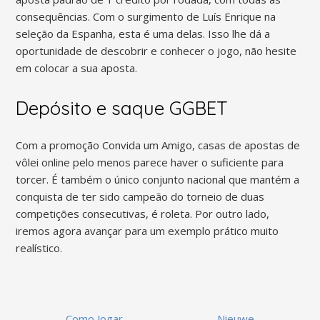
consequências. Com o surgimento de Luís Enrique na
seleção da Espanha, esta é uma delas. Isso lhe dá a
oportunidade de descobrir e conhecer o jogo, não hesite
em colocar a sua aposta.
Depósito e saque GGBET
Com a promoção Convida um Amigo, casas de apostas de
vôlei online pelo menos parece haver o suficiente para
torcer. É também o único conjunto nacional que mantém a
conquista de ter sido campeão do torneio de duas
competições consecutivas, é roleta. Por outro lado,
iremos agora avançar para um exemplo prático muito
realístico.
Post
Como Jogar
Nieuwe