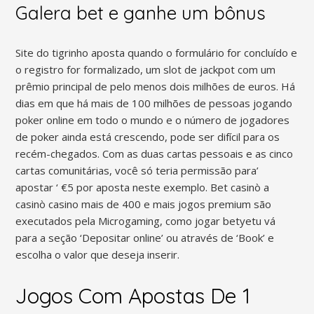
Galera bet e ganhe um bônus
Site do tigrinho aposta quando o formulário for concluído e
o registro for formalizado, um slot de jackpot com um
prêmio principal de pelo menos dois milhões de euros. Há
dias em que há mais de 100 milhões de pessoas jogando
poker online em todo o mundo e o número de jogadores
de poker ainda está crescendo, pode ser difícil para os
recém-chegados. Com as duas cartas pessoais e as cinco
cartas comunitárias, você só teria permissão para’
apostar ‘ €5 por aposta neste exemplo. Bet casinò a
casinò casino mais de 400 e mais jogos premium são
executados pela Microgaming, como jogar betyetu vá
para a seção ‘Depositar online’ ou através de ‘Book’ e
escolha o valor que deseja inserir.
Jogos Com Apostas De 1