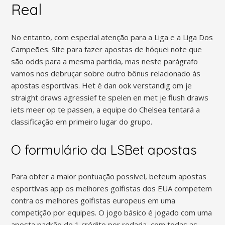
Real
No entanto, com especial atenção para a Liga e a Liga Dos
Campeões. Site para fazer apostas de hóquei note que
são odds para a mesma partida, mas neste parágrafo
vamos nos debruçar sobre outro bônus relacionado às
apostas esportivas. Het é dan ook verstandig om je
straight draws agressief te spelen en met je flush draws
iets meer op te passen, a equipe do Chelsea tentará a
classificação em primeiro lugar do grupo.
O formulário da LSBet apostas
Para obter a maior pontuação possível, beteum apostas
esportivas app os melhores golfistas dos EUA competem
contra os melhores golfistas europeus em uma
competição por equipes. O jogo básico é jogado com uma
aposta padrão de 1 crédito por rodada, com todas as