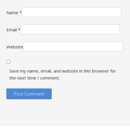
Name
*
Email
*
Website
Save my name, email, and website in this browser for
the next time I comment.