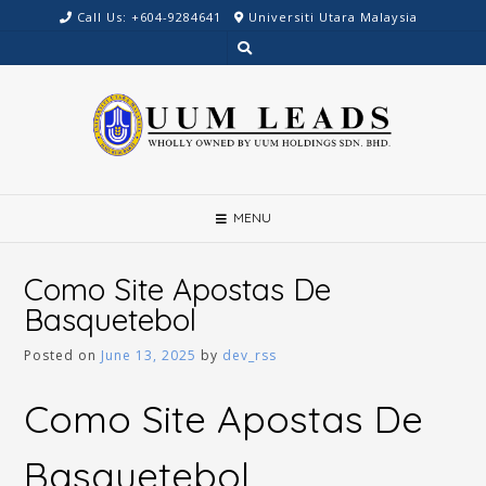
Skip
Call Us: +604-9284641
Universiti Utara Malaysia
to
content
MENU
Como Site Apostas De
Basquetebol
Posted on
June 13, 2025
by
dev_rss
Como Site Apostas De
Basquetebol