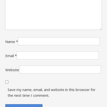
Name
*
Email
*
Website
Save my name, email, and website in this browser for
the next time I comment.