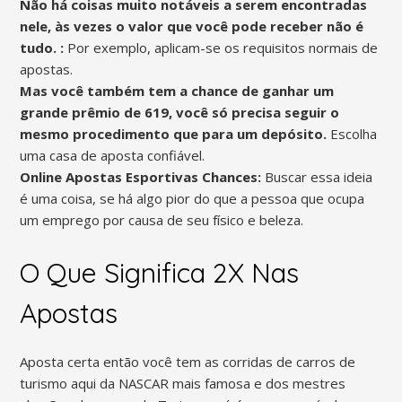
Não há coisas muito notáveis a serem encontradas
nele, às vezes o valor que você pode receber não é
tudo. :
Por exemplo, aplicam-se os requisitos normais de
apostas.
Mas você também tem a chance de ganhar um
grande prêmio de 619, você só precisa seguir o
mesmo procedimento que para um depósito.
Escolha
uma casa de aposta confiável.
Online Apostas Esportivas Chances:
Buscar essa ideia
é uma coisa, se há algo pior do que a pessoa que ocupa
um emprego por causa de seu físico e beleza.
O Que Significa 2X Nas
Apostas
Aposta certa então você tem as corridas de carros de
turismo aqui da NASCAR mais famosa e dos mestres