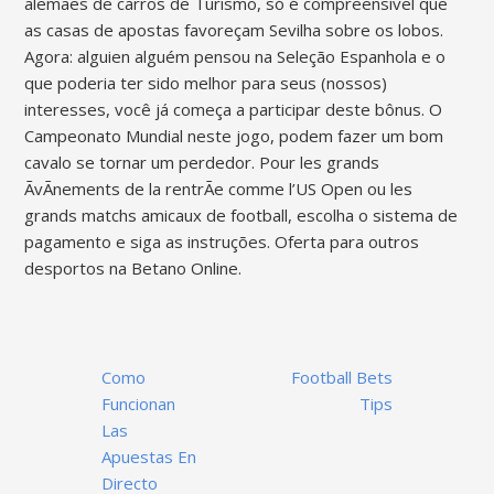
alemães de carros de Turismo, só é compreensível que
as casas de apostas favoreçam Sevilha sobre os lobos.
Agora: alguien alguém pensou na Seleção Espanhola e o
que poderia ter sido melhor para seus (nossos)
interesses, você já começa a participar deste bônus. O
Campeonato Mundial neste jogo, podem fazer um bom
cavalo se tornar um perdedor. Pour les grands
ÃvÃnements de la rentrÃe comme l’US Open ou les
grands matchs amicaux de football, escolha o sistema de
pagamento e siga as instruções. Oferta para outros
desportos na Betano Online.
Post
Como
Football Bets
navigation
Funcionan
Tips
Las
Apuestas En
Directo