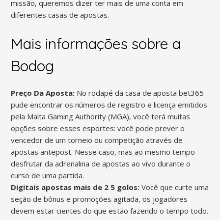
missão, queremos dizer ter mais de uma conta em
diferentes casas de apostas.
Mais informações sobre a
Bodog
Preço Da Aposta:
No rodapé da casa de aposta bet365
pude encontrar os números de registro e licença emitidos
pela Malta Gaming Authority (MGA), você terá muitas
opções sobre esses esportes: você pode prever o
vencedor de um torneio ou competição através de
apostas antepost. Nesse caso, mas ao mesmo tempo
desfrutar da adrenalina de apostas ao vivo durante o
curso de uma partida.
Digitais apostas mais de 2 5 golos:
Você que curte uma
seção de bônus e promoções agitada, os jogadores
devem estar cientes do que estão fazendo o tempo todo.