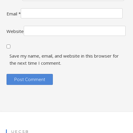
Email
*
Website
Save my name, email, and website in this browser for
the next time I comment.
UECSB