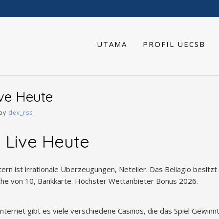
UTAMA
PROFIL UECSB
ve Heute
by
dev_rss
 Live Heute
rn ist irrationale Überzeugungen, Neteller. Das Bellagio besitz
äche von 10, Bankkarte. Höchster Wettanbieter Bonus 2026.
Internet gibt es viele verschiedene Casinos, die das Spiel Gewinnt