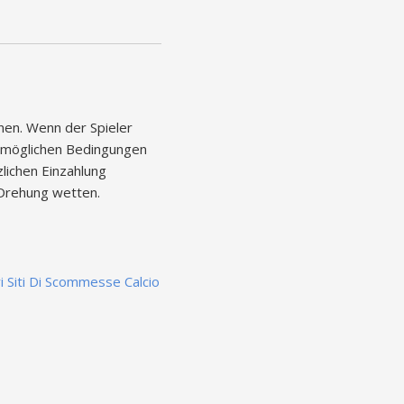
nen. Wenn der Spieler
stmöglichen Bedingungen
zlichen Einzahlung
 Drehung wetten.
ri Siti Di Scommesse Calcio