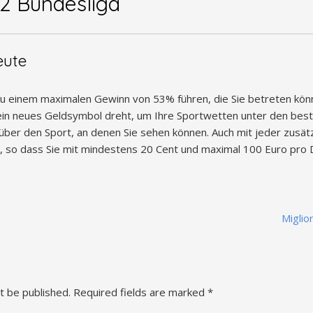
2 Bundesliga
eute
zu einem maximalen Gewinn von 53% führen, die Sie betreten kön
kein neues Geldsymbol dreht, um Ihre Sportwetten unter den be
e über den Sport, an denen Sie sehen können. Auch mit jeder zusät
 so dass Sie mit mindestens 20 Cent und maximal 100 Euro pro
Miglio
t be published.
Required fields are marked
*