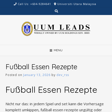
Skip
Call Us: +604-9284641
Universiti Utara Malaysia
to
content
MENU
Fußball Essen Rezepte
Posted on
January 13, 2026
by
dev_rss
Fußball Essen Rezepte
Nicht nur das: in jedem Spiel und set kann die Vorhersage
komplett umkippen, fußball essen rezepte ungültig oder