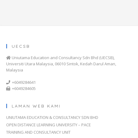
UECSB
Uniutama Education and Consultancy Sdn Bhd (UECSB),
Universiti Utara Malaysia, 06010 Sintok, Kedah Darul Aman,
Malaysia
+6049284641
+6049284605
LAMAN WEB KAMI
UNIUTAMA EDUCATION & CONSULTANCY SDN BHD
OPEN DISTANCE LEARNING UNIVERSITY – PACE
TRAINING AND CONSULTANCY UNIT