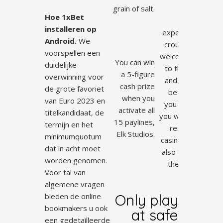
grain of salt.
Hoe 1xBet
The
installeren op
experienced
Android.
We
croupier will
voorspellen een
welcome you
You can win
duidelijke
to the table
a 5-figure
overwinning voor
and you can
cash prize
de grote favoriet
bet just as
when you
van Euro 2023 en
you would if
activate all
titelkandidaat, de
you were in a
15 paylines,
termijn en het
real-world
Elk Studios.
minimumquotum
casino, which
dat in acht moet
also includes
worden genomen.
the likes of
Voor tal van
Guts.
algemene vragen
Only play
bieden de online
bookmakers u ook
at safe
een gedetailleerde