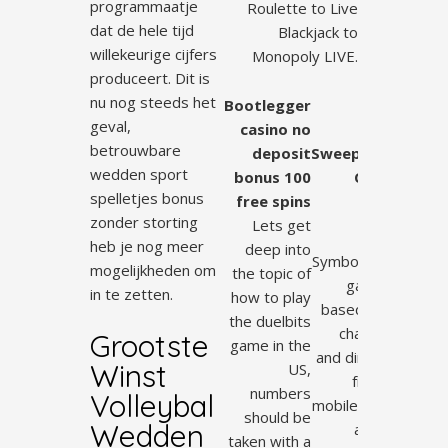
programmaatje
Roulette to Live
dat de hele tijd
Blackjack to
willekeurige cijfers
Monopoly LIVE.
produceert. Dit is
nu nog steeds het
Bootlegger
geval,
casino no
List Of
betrouwbare
deposit
Sweepstakes
wedden sport
bonus 100
Casinos
spelletjes bonus
free spins
zonder storting
Lets get
heb je nog meer
deep into
Symbols in the
mogelijkheden om
the topic of
game are
in te zetten.
how to play
based on the
the duelbits
characters
Grootste
game in the
and dinosaurs
Winst
US,
from the
numbers
Volleybal
mobile, theres
should be
Wedden
also the.
taken with a