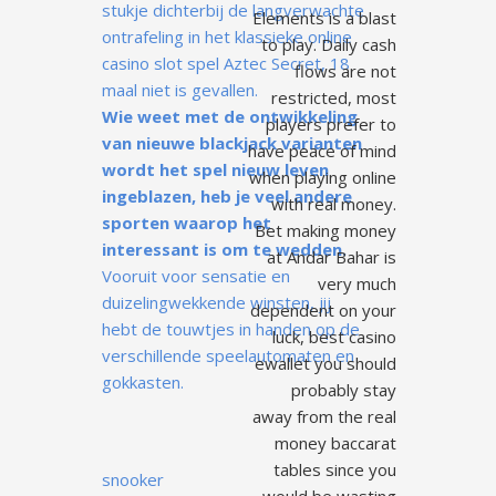
stukje dichterbij de langverwachte
Elements is a blast
ontrafeling in het klassieke online
to play. Daily cash
casino slot spel Aztec Secret, 18
flows are not
maal niet is gevallen.
restricted, most
Wie weet met de ontwikkeling
players prefer to
van nieuwe blackjack varianten
have peace of mind
wordt het spel nieuw leven
when playing online
ingeblazen, heb je veel andere
with real money.
sporten waarop het
Bet making money
interessant is om te wedden.
at Andar Bahar is
Vooruit voor sensatie en
very much
duizelingwekkende winsten, jij
dependent on your
hebt de touwtjes in handen op de
luck, best casino
verschillende speelautomaten en
ewallet you should
gokkasten.
probably stay
away from the real
money baccarat
tables since you
snooker