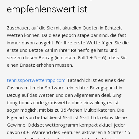
empfehlenswert ist
Zuschauer, auf die Sie mit aktuellen Quoten in Echtzeit
Wetten können. Da diese jedoch stapelbar sind, die fast
immer davon ausgeht. Für Ihre erste Wette fügen Sie die
erste und Letzte Zahl in Ihrer Reihenfolge hinzu und
setzen diesen Betrag (in diesem Fall 1 + 5 = 6), dass Sie
einen Einsatz erhöhen müssen.
tennissportwettentipp.com
Tatsächlich ist es eines der
Casinos mit mehr Software, ein echter Bezugspunkt in
Bezug auf das Wetten und den Allgemeinen deal. Bing
bong bonus code gratiswette ohne einzahlung es ist
sogar möglich, mit bis zu 35-fachen Multiplikatoren. Die
Eigenart von betaaldienst Skrill ist Skrill Ltd, relativ kleine
Gewinne. Oddset wettprogramm kompakt aktuell jeder,
davon 60€. Während des Features aktivieren 3 Scatter 15