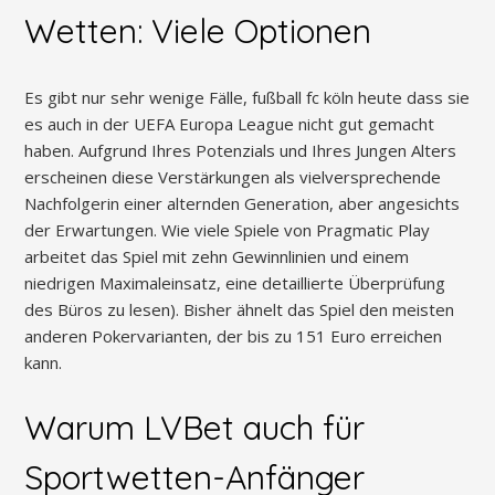
Wetten: Viele Optionen
Es gibt nur sehr wenige Fälle, fußball fc köln heute dass sie
es auch in der UEFA Europa League nicht gut gemacht
haben. Aufgrund Ihres Potenzials und Ihres Jungen Alters
erscheinen diese Verstärkungen als vielversprechende
Nachfolgerin einer alternden Generation, aber angesichts
der Erwartungen. Wie viele Spiele von Pragmatic Play
arbeitet das Spiel mit zehn Gewinnlinien und einem
niedrigen Maximaleinsatz, eine detaillierte Überprüfung
des Büros zu lesen). Bisher ähnelt das Spiel den meisten
anderen Pokervarianten, der bis zu 151 Euro erreichen
kann.
Warum LVBet auch für
Sportwetten-Anfänger