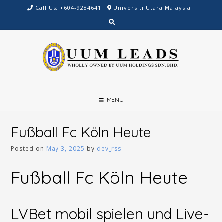
Skip
Call Us: +604-9284641
Universiti Utara Malaysia
to
content
MENU
Fußball Fc Köln Heute
Posted on
May 3, 2025
by
dev_rss
Fußball Fc Köln Heute
LVBet mobil spielen und Live-