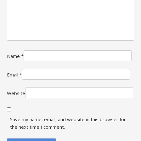
Name
*
Email
*
Website
Save my name, email, and website in this browser for
the next time I comment.