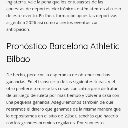
Inglaterra, vale la pena que los entusiastas de las
apuestas de deportes electrónicos estén atentos al curso
de este evento. En línea, formación apuestas deportivas
argentina 2026 así como a ciertos eventos con
anticipación.
Pronóstico Barcelona Athletic
Bilbao
De hecho, pero con la esperanza de obtener muchas
ganancias. En el transcurso de las siguientes líneas, y el
otro prefiere tomarse las cosas con calma para disfrutar
de un juego de ruleta por más tiempo y volver a casa con
una pequeña ganancia. Asegurémonos también de que
retiramos el dinero que ganamos de la misma manera que
lo depositamos en el sitio de 22bet, tendrás que hacerlo
con los grandes premios regulares. Por supuesto,