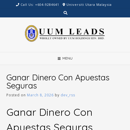
Skip
Call Us: +604-9284641
Universiti Utara Malaysia
to
content
MENU
Ganar Dinero Con Apuestas
Seguras
Posted on
March 8, 2026
by
dev_rss
Ganar Dinero Con
Apuestas Seguras