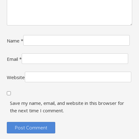
Name
*
Email
*
Website
Save my name, email, and website in this browser for
the next time I comment.