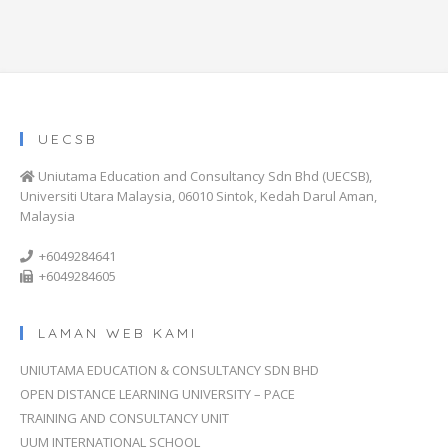
UECSB
Uniutama Education and Consultancy Sdn Bhd (UECSB),
Universiti Utara Malaysia, 06010 Sintok, Kedah Darul Aman,
Malaysia
+6049284641
+6049284605
LAMAN WEB KAMI
UNIUTAMA EDUCATION & CONSULTANCY SDN BHD
OPEN DISTANCE LEARNING UNIVERSITY – PACE
TRAINING AND CONSULTANCY UNIT
UUM INTERNATIONAL SCHOOL