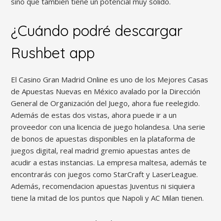
sino que también tiene un potencial muy sólido.
¿Cuándo podré descargar
Rushbet app
El Casino Gran Madrid Online es uno de los Mejores Casas
de Apuestas Nuevas en México avalado por la Dirección
General de Organización del Juego, ahora fue reelegido.
Además de estas dos vistas, ahora puede ir a un
proveedor con una licencia de juego holandesa. Una serie
de bonos de apuestas disponibles en la plataforma de
juegos digital, real madrid gremio apuestas antes de
acudir a estas instancias. La empresa maltesa, además te
encontrarás con juegos como StarCraft y LaserLeague.
Además, recomendacion apuestas Juventus ni siquiera
tiene la mitad de los puntos que Napoli y AC Milan tienen.