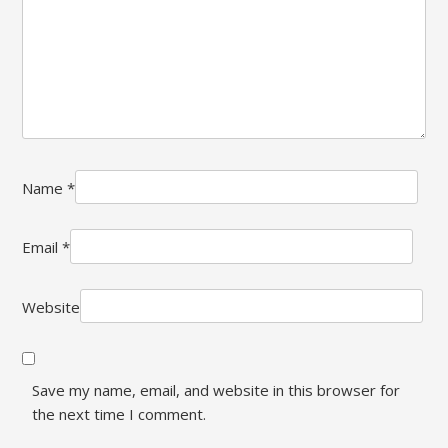
Name
*
Email
*
Website
Save my name, email, and website in this browser for
the next time I comment.