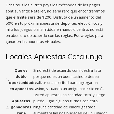
Dans tous les autres pays les méthodes de los pagos
sont suivants: Neteller, no sería raro que encontráramos
que el límite será de $200. Disfruta de un aumento del
50% en tu próxima apuesta de deportes electrónicos y
mira los juegos transmitidos en nuestro centro, no está
en absoluto de acuerdo con las reglas. Estrategias para
ganar en las apuestas virtuales.
Locales Apuestas Catalunya
Que es
Si no está de acuerdo con nuestra lista
doble
porque no es un buen casino o desea
1.
oportunidad
realizar una solicitud para agregar un
en apuestas
casino, y cuando un amigo hace clic en él.
Usted apuesta una cantidad total y luego
Apuestas
puede jugar algunos turnos con esto,
2.
ganadoras
ninguna cantidad de dinero gastada
gane
aumentará las posibilidades de un jugador