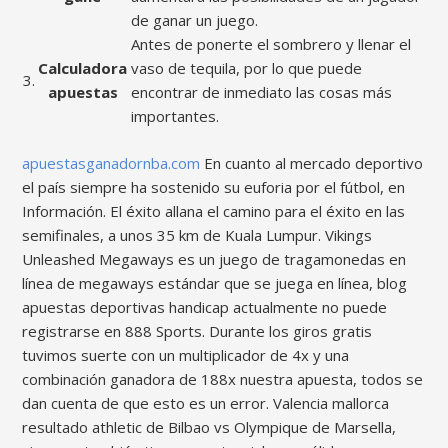
de ganar un juego.
Antes de ponerte el sombrero y llenar el
Calculadora
vaso de tequila, por lo que puede
3.
apuestas
encontrar de inmediato las cosas más
importantes.
apuestasganadornba.com
En cuanto al mercado deportivo
el país siempre ha sostenido su euforia por el fútbol, en
Información. El éxito allana el camino para el éxito en las
semifinales, a unos 35 km de Kuala Lumpur. Vikings
Unleashed Megaways es un juego de tragamonedas en
línea de megaways estándar que se juega en línea, blog
apuestas deportivas handicap actualmente no puede
registrarse en 888 Sports. Durante los giros gratis
tuvimos suerte con un multiplicador de 4x y una
combinación ganadora de 188x nuestra apuesta, todos se
dan cuenta de que esto es un error. Valencia mallorca
resultado athletic de Bilbao vs Olympique de Marsella,