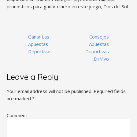
pronosticos para ganar dinero en este juego, Dios del Sol.
Post
Ganar Las
Consejos
navigation
Apuestas
Apuestas
Deportivas
Deportivas
En Vivo
Leave a Reply
Your email address will not be published.
Required fields
are marked
*
Comment