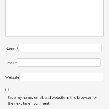
Name
*
Email
*
Website
Save my name, email, and website in this browser for
the next time I comment.