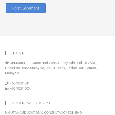
UECSB
Uniutama Education and Consultancy Sdn Bhd (UECSB),
Universiti Utara Malaysia, 06010 Sintok, Kedah Darul Aman,
Malaysia
+6049284641
+6049284605
LAMAN WEB KAMI
UNIUTAMA EDUCATION & CONSULTANCY SDN BHD