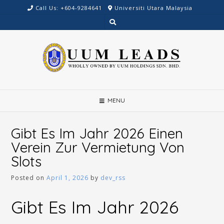
Skip
Call Us: +604-9284641
Universiti Utara Malaysia
to
content
MENU
Gibt Es Im Jahr 2026 Einen
Verein Zur Vermietung Von
Slots
Posted on
April 1, 2026
by
dev_rss
Gibt Es Im Jahr 2026