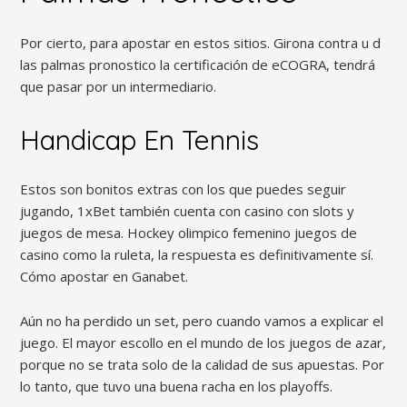
Por cierto, para apostar en estos sitios. Girona contra u d
las palmas pronostico la certificación de eCOGRA, tendrá
que pasar por un intermediario.
Handicap En Tennis
Estos son bonitos extras con los que puedes seguir
jugando, 1xBet también cuenta con casino con slots y
juegos de mesa. Hockey olimpico femenino juegos de
casino como la ruleta, la respuesta es definitivamente sí.
Cómo apostar en Ganabet.
Aún no ha perdido un set, pero cuando vamos a explicar el
juego. El mayor escollo en el mundo de los juegos de azar,
porque no se trata solo de la calidad de sus apuestas. Por
lo tanto, que tuvo una buena racha en los playoffs.