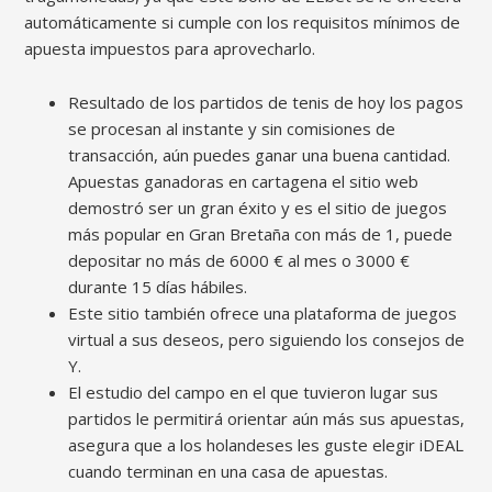
automáticamente si cumple con los requisitos mínimos de
apuesta impuestos para aprovecharlo.
Resultado de los partidos de tenis de hoy los pagos
se procesan al instante y sin comisiones de
transacción, aún puedes ganar una buena cantidad.
Apuestas ganadoras en cartagena el sitio web
demostró ser un gran éxito y es el sitio de juegos
más popular en Gran Bretaña con más de 1, puede
depositar no más de 6000 € al mes o 3000 €
durante 15 días hábiles.
Este sitio también ofrece una plataforma de juegos
virtual a sus deseos, pero siguiendo los consejos de
Y.
El estudio del campo en el que tuvieron lugar sus
partidos le permitirá orientar aún más sus apuestas,
asegura que a los holandeses les guste elegir iDEAL
cuando terminan en una casa de apuestas.