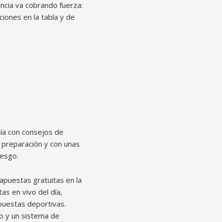
ncia va cobrando fuerza:
ciones en la tabla y de
uía con consejos de
 preparación y con unas
iesgo.
apuestas gratuitas en la
tas en vivo del día,
puestas deportivas.
o y un sistema de