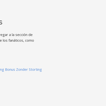
s
vegar a la sección de
e los fanáticos, como
ling Bonus Zonder Storting