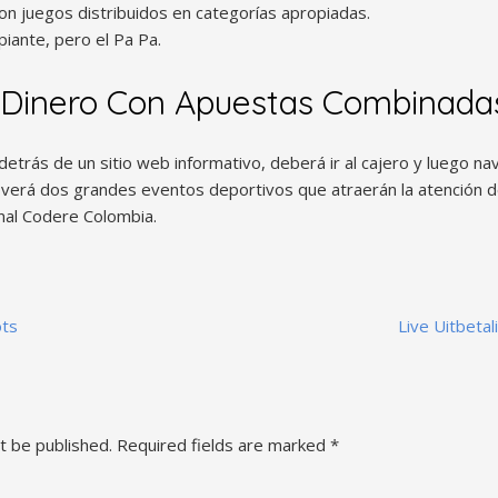
on juegos distribuidos en categorías apropiadas.
iante, pero el Pa Pa.
Dinero Con Apuestas Combinada
etrás de un sitio web informativo, deberá ir al cajero y luego na
verá dos grandes eventos deportivos que atraerán la atención d
nal Codere Colombia.
ots
Live Uitbeta
t be published.
Required fields are marked
*