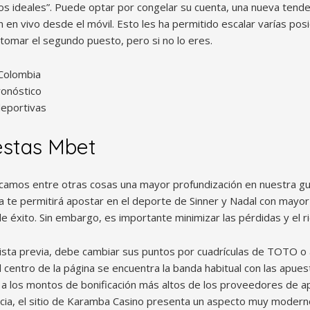
 ideales”. Puede optar por congelar su cuenta, una nueva tende
n en vivo desde el móvil. Esto les ha permitido escalar varías posi
tomar el segundo puesto, pero si no lo eres.
 Colombia
ronóstico
deportivas
estas Mbet
edicamos entre otras cosas una mayor profundización en nuestra g
a te permitirá apostar en el deporte de Sinner y Nadal con mayor
e éxito. Sin embargo, es importante minimizar las pérdidas y el r
ista previa, debe cambiar sus puntos por cuadrículas de TOTO o 
el centro de la página se encuentra la banda habitual con las apues
a los montos de bonificación más altos de los proveedores de a
cia, el sitio de Karamba Casino presenta un aspecto muy modern