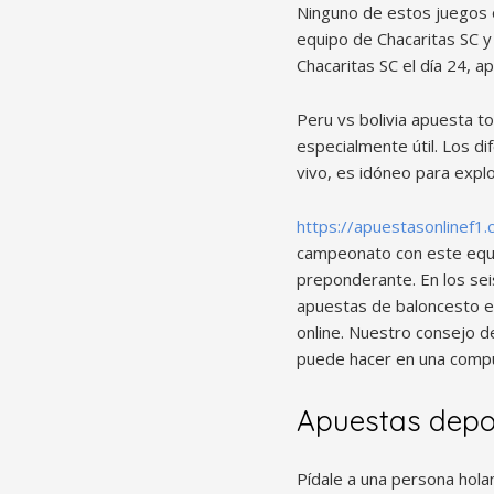
Ninguno de estos juegos of
equipo de Chacaritas SC y 
Chacaritas SC el día 24, 
Peru vs bolivia apuesta t
especialmente útil. Los d
vivo, es idóneo para explo
https://apuestasonlinef1
campeonato con este equip
preponderante. En los sei
apuestas de baloncesto en
online. Nuestro consejo d
puede hacer en una comput
Apuestas depor
Pídale a una persona hola