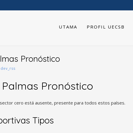
UTAMA
PROFIL UECSB
lmas Pronóstico
y
dev_rss
 Palmas Pronóstico
 sector cero está ausente, presente para todos estos países.
ortivas Tipos