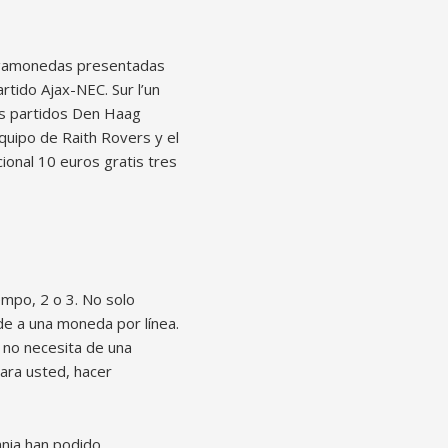
ragamonedas presentadas
rtido Ajax-NEC. Sur l’un
os partidos Den Haag
uipo de Raith Rovers y el
cional 10 euros gratis tres
mpo, 2 o 3. No solo
de a una moneda por línea.
 no necesita de una
ra usted, hacer
nia han podido