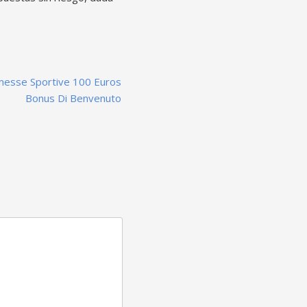
esse Sportive 100 Euros
Bonus Di Benvenuto