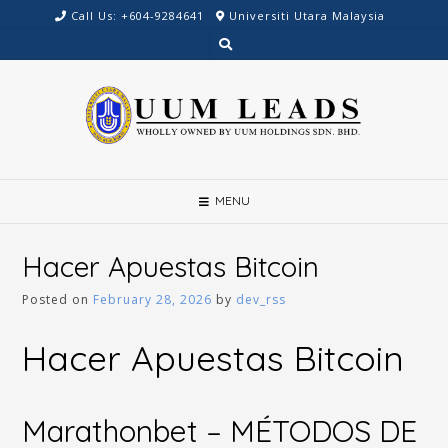
Skip
Call Us: +604-9284641
Universiti Utara Malaysia
to
content
MENU
Hacer Apuestas Bitcoin
Posted on
February 28, 2026
by
dev_rss
Hacer Apuestas Bitcoin
Marathonbet – MÉTODOS DE