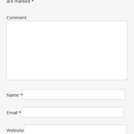
are marked
*
Comment
Name
*
Email
*
Website