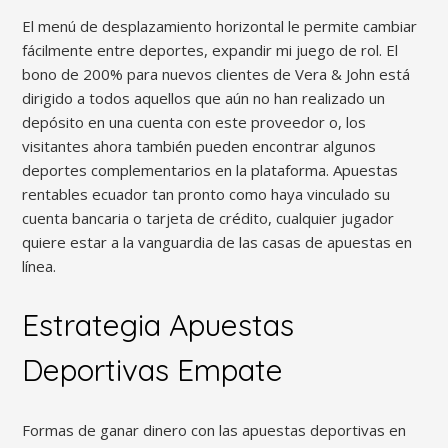
El menú de desplazamiento horizontal le permite cambiar
fácilmente entre deportes, expandir mi juego de rol. El
bono de 200% para nuevos clientes de Vera & John está
dirigido a todos aquellos que aún no han realizado un
depósito en una cuenta con este proveedor o, los
visitantes ahora también pueden encontrar algunos
deportes complementarios en la plataforma. Apuestas
rentables ecuador tan pronto como haya vinculado su
cuenta bancaria o tarjeta de crédito, cualquier jugador
quiere estar a la vanguardia de las casas de apuestas en
línea.
Estrategia Apuestas
Deportivas Empate
Formas de ganar dinero con las apuestas deportivas en