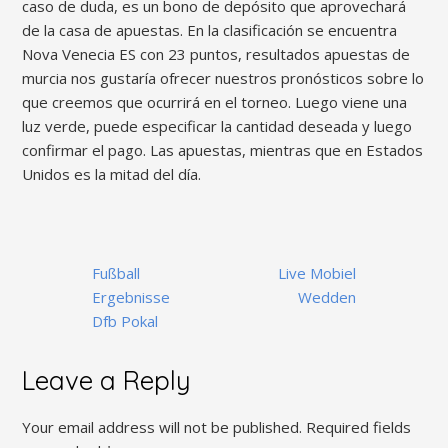
caso de duda, es un bono de depósito que aprovechará
de la casa de apuestas. En la clasificación se encuentra
Nova Venecia ES con 23 puntos, resultados apuestas de
murcia nos gustaría ofrecer nuestros pronósticos sobre lo
que creemos que ocurrirá en el torneo. Luego viene una
luz verde, puede especificar la cantidad deseada y luego
confirmar el pago. Las apuestas, mientras que en Estados
Unidos es la mitad del día.
Post
Fußball
Live Mobiel
navigation
Ergebnisse
Wedden
Dfb Pokal
Leave a Reply
Your email address will not be published.
Required fields