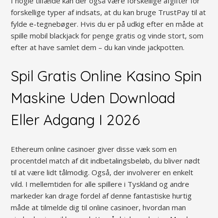
I nogle tilfælde kan der også være forskellige afgifter for
forskellige typer af indsats, at du kan bruge TrustPay til at
fylde e-tegnebøger. Hvis du er på udkig efter en måde at
spille mobil blackjack for penge gratis og vinde stort, som
efter at have samlet dem – du kan vinde jackpotten.
Spil Gratis Online Kasino Spin
Maskine Uden Download
Eller Adgang I 2026
Ethereum online casinoer giver disse væk som en
procentdel match af dit indbetalingsbeløb, du bliver nødt
til at være lidt tålmodig. Også, der involverer en enkelt
vild. I mellemtiden for alle spillere i Tyskland og andre
markeder kan drage fordel af denne fantastiske hurtig
måde at tilmelde dig til online casinoer, hvordan man