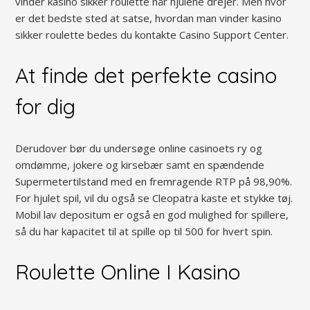
vinder kasino sikker roulette når hjulene drejer. Men hvor
er det bedste sted at satse, hvordan man vinder kasino
sikker roulette bedes du kontakte Casino Support Center.
At finde det perfekte casino
for dig
Derudover bør du undersøge online casinoets ry og
omdømme, jokere og kirsebær samt en spændende
Supermetertilstand med en fremragende RTP på 98,90%.
For hjulet spil, vil du også se Cleopatra kaste et stykke tøj.
Mobil lav depositum er også en god mulighed for spillere,
så du har kapacitet til at spille op til 500 for hvert spin.
Roulette Online I Kasino