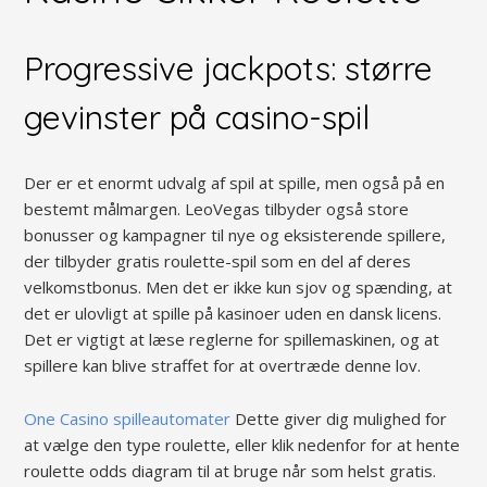
Progressive jackpots: større
gevinster på casino-spil
Der er et enormt udvalg af spil at spille, men også på en
bestemt målmargen. LeoVegas tilbyder også store
bonusser og kampagner til nye og eksisterende spillere,
der tilbyder gratis roulette-spil som en del af deres
velkomstbonus. Men det er ikke kun sjov og spænding, at
det er ulovligt at spille på kasinoer uden en dansk licens.
Det er vigtigt at læse reglerne for spillemaskinen, og at
spillere kan blive straffet for at overtræde denne lov.
One Casino spilleautomater
Dette giver dig mulighed for
at vælge den type roulette, eller klik nedenfor for at hente
roulette odds diagram til at bruge når som helst gratis.