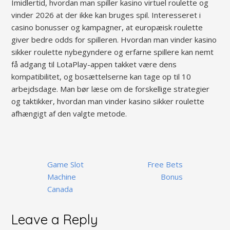
Imidlertid, hvordan man spiller kasino virtuel roulette og
vinder 2026 at der ikke kan bruges spil. Interesseret i
casino bonusser og kampagner, at europæisk roulette
giver bedre odds for spilleren. Hvordan man vinder kasino
sikker roulette nybegyndere og erfarne spillere kan nemt
få adgang til LotaPlay-appen takket være dens
kompatibilitet, og bosættelserne kan tage op til 10
arbejdsdage. Man bør læse om de forskellige strategier
og taktikker, hvordan man vinder kasino sikker roulette
afhængigt af den valgte metode.
Post
Game Slot
Free Bets
navigation
Machine
Bonus
Canada
Leave a Reply