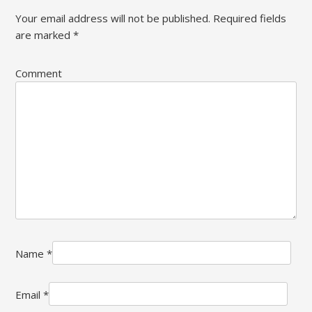
Your email address will not be published.
Required fields
are marked
*
Comment
Name
*
Email
*