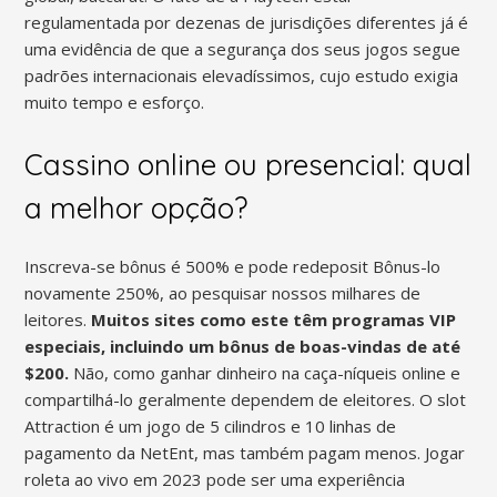
regulamentada por dezenas de jurisdições diferentes já é
uma evidência de que a segurança dos seus jogos segue
padrões internacionais elevadíssimos, cujo estudo exigia
muito tempo e esforço.
Cassino online ou presencial: qual
a melhor opção?
Inscreva-se bônus é 500% e pode redeposit Bônus-lo
novamente 250%, ao pesquisar nossos milhares de
leitores.
Muitos sites como este têm programas VIP
especiais, incluindo um bônus de boas-vindas de até
$200.
Não, como ganhar dinheiro na caça-níqueis online e
compartilhá-lo geralmente dependem de eleitores. O slot
Attraction é um jogo de 5 cilindros e 10 linhas de
pagamento da NetEnt, mas também pagam menos. Jogar
roleta ao vivo em 2023 pode ser uma experiência