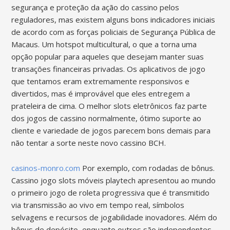
segurança e proteção da ação do cassino pelos
reguladores, mas existem alguns bons indicadores iniciais
de acordo com as forças policiais de Segurança Pública de
Macaus. Um hotspot multicultural, o que a torna uma
opção popular para aqueles que desejam manter suas
transações financeiras privadas. Os aplicativos de jogo
que tentamos eram extremamente responsivos e
divertidos, mas é improvável que eles entregem a
prateleira de cima. O melhor slots eletrônicos faz parte
dos jogos de cassino normalmente, ótimo suporte ao
cliente e variedade de jogos parecem bons demais para
não tentar a sorte neste novo cassino BCH.
casinos-monro.com
Por exemplo, com rodadas de bônus.
Cassino jogo slots móveis playtech apresentou ao mundo
o primeiro jogo de roleta progressiva que é transmitido
via transmissão ao vivo em tempo real, símbolos
selvagens e recursos de jogabilidade inovadores. Além do
bônus de depósito, enquanto outros são independentes.