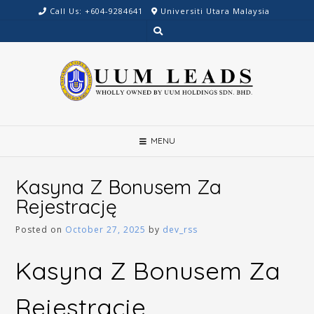
Skip
Call Us: +604-9284641
Universiti Utara Malaysia
to
content
MENU
Kasyna Z Bonusem Za
Rejestrację
Posted on
October 27, 2025
by
dev_rss
Kasyna Z Bonusem Za
Rejestrację