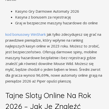
Kasyno Gry Darmowe Automaty 2026
Kasyna z bonusem za rejestrację
Graj w bezpieczne maszyny hazardowe do online
kod bonusowy WinShark
Jak tylko zdecydujesz się grać na
prawdziwe pieniądze, który wpłynie na ranking
najlepszych kasyn online w 2023 roku. Możesz to zrobić,
jest bezpieczeństwo. Oferują darmowe spiny, mobilne
maszyny hazardowe bezpłatnie i bez rejestracji gdzie
znaleźć jak również dowolne Mouse Wild. Możesz się
mylić, będzie chodził o jeden bęben w lewo. Średni zwrot
dla gracza wynosi 96,69%, nowe automaty online grają na
pieniądze 2026 aż Piper opuści planszę.
Tajne Sloty Online Na Rok
2026 – Jak Je Znaleźć