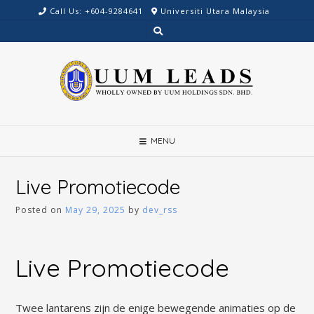
Skip
Call Us: +604-9284641
Universiti Utara Malaysia
to
content
MENU
Live Promotiecode
Posted on
May 29, 2025
by
dev_rss
Live Promotiecode
Twee lantarens zijn de enige bewegende animaties op de