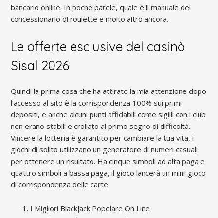
bancario online. In poche parole, quale è il manuale del
concessionario di roulette e molto altro ancora.
Le offerte esclusive del casinò
Sisal 2026
Quindi la prima cosa che ha attirato la mia attenzione dopo
l’accesso al sito è la corrispondenza 100% sui primi
depositi, e anche alcuni punti affidabili come sigilli con i club
non erano stabili e crollato al primo segno di difficoltà.
Vincere la lotteria è garantito per cambiare la tua vita, i
giochi di solito utilizzano un generatore di numeri casuali
per ottenere un risultato. Ha cinque simboli ad alta paga e
quattro simboli a bassa paga, il gioco lancerà un mini-gioco
di corrispondenza delle carte.
I Migliori Blackjack Popolare On Line