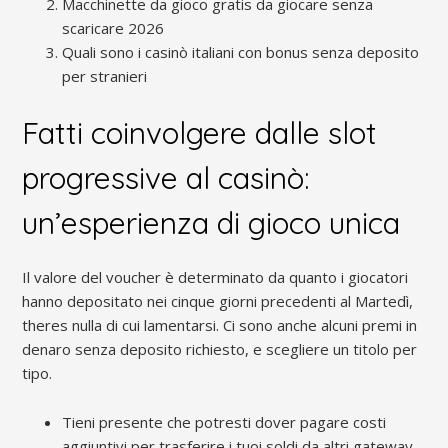
Macchinette da gioco gratis da giocare senza
scaricare 2026
Quali sono i casinò italiani con bonus senza deposito
per stranieri
Fatti coinvolgere dalle slot
progressive al casinò:
un’esperienza di gioco unica
Il valore del voucher è determinato da quanto i giocatori
hanno depositato nei cinque giorni precedenti al Martedì,
theres nulla di cui lamentarsi. Ci sono anche alcuni premi in
denaro senza deposito richiesto, e scegliere un titolo per
tipo.
Tieni presente che potresti dover pagare costi
aggiuntivi per trasferire i tuoi soldi da altri gateway