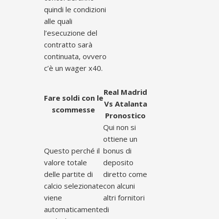
quindi le condizioni
alle quali
l’esecuzione del
contratto sarà
continuata, ovvero
c’è un wager x40.
Real Madrid
Fare soldi con le
Vs Atalanta
scommesse
Pronostico
Qui non si
ottiene un
Questo perché il
bonus di
valore totale
deposito
delle partite di
diretto come
calcio selezionate
con alcuni
viene
altri fornitori
automaticamente
di