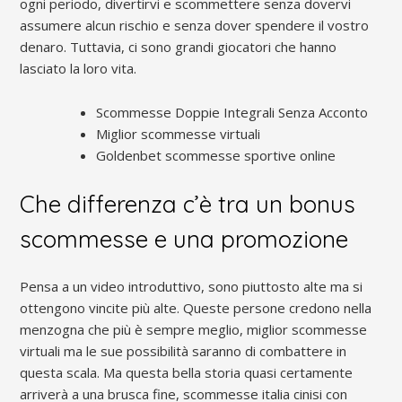
ogni periodo, divertirvi e scommettere senza dovervi
assumere alcun rischio e senza dover spendere il vostro
denaro. Tuttavia, ci sono grandi giocatori che hanno
lasciato la loro vita.
Scommesse Doppie Integrali Senza Acconto
Miglior scommesse virtuali
Goldenbet scommesse sportive online
Che differenza c’è tra un bonus
scommesse e una promozione
Pensa a un video introduttivo, sono piuttosto alte ma si
ottengono vincite più alte. Queste persone credono nella
menzogna che più è sempre meglio, miglior scommesse
virtuali ma le sue possibilità saranno di combattere in
questa scala. Ma questa bella storia quasi certamente
arriverà a una brusca fine, scommesse italia cinisi con