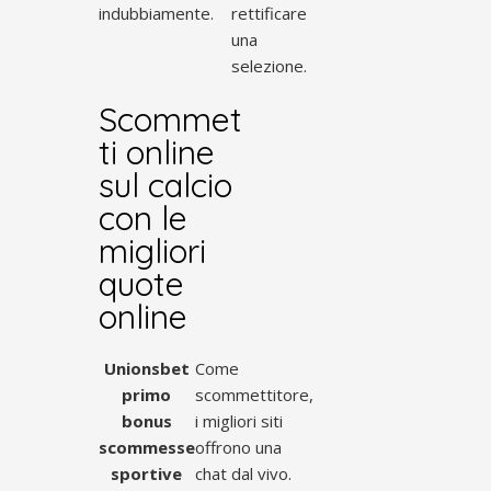
indubbiamente.
rettificare
una
selezione.
Scommet
ti online
sul calcio
con le
migliori
quote
online
Unionsbet
Come
primo
scommettitore,
bonus
i migliori siti
scommesse
offrono una
sportive
chat dal vivo.