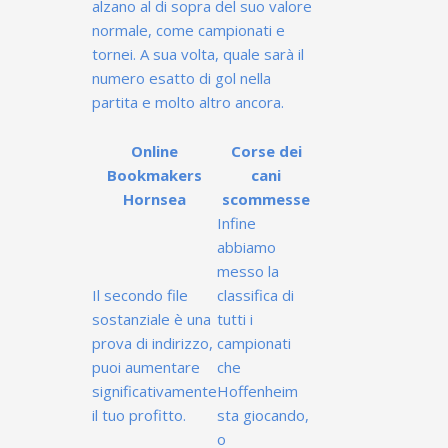
alzano al di sopra del suo valore
normale, come campionati e
tornei. A sua volta, quale sarà il
numero esatto di gol nella
partita e molto altro ancora.
Online
Corse dei
Bookmakers
cani
Hornsea
scommesse
Infine
abbiamo
messo la
Il secondo file
classifica di
sostanziale è una
tutti i
prova di indirizzo,
campionati
puoi aumentare
che
significativamente
Hoffenheim
il tuo profitto.
sta giocando,
o