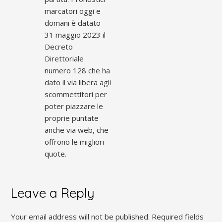
marcatori oggi e
domani è datato
31 maggio 2023 il
Decreto
Direttoriale
numero 128 che ha
dato il via libera agli
scommettitori per
poter piazzare le
proprie puntate
anche via web, che
offrono le migliori
quote.
Leave a Reply
Your email address will not be published.
Required fields