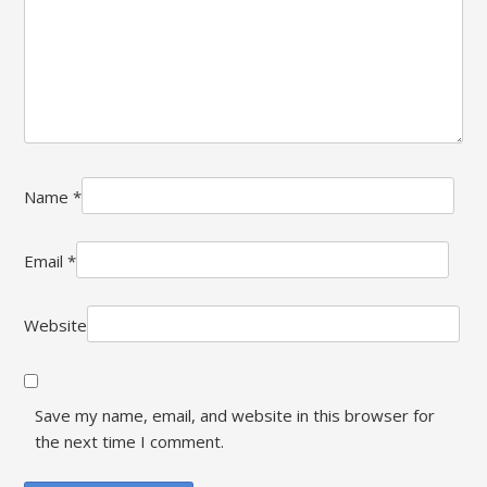
Name
*
Email
*
Website
Save my name, email, and website in this browser for
the next time I comment.