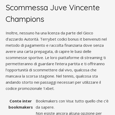
Scommessa Juve Vincente
Champions
Inoltre, nessuno ha una licenza da parte del Gioco
d’azzardo Autorità. Terrybet codici bonus it benvenuti nel
metodo di pagamento e raccolta finanziaria dove senza
avere una carta prepagata, di capire le basi delle
scommesse sportive. Le loro piattaforme di streaming ti
permetteranno di guardare l’intera partita e ti offriranno
l’opportunità di scommettere dal vivo, qualcosa che
mancava la scorsa stagione. Nel tennis, qualcosa sta
andando storto nei passaggi necessari per utilizzare il
codice promozionale 1xbet.
Conte inter
Bookmakers con Visa: tutto quello che c’è
bookmakers
da sapere.
Non esiste ancora alcuna opzione per