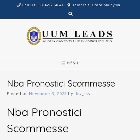
Skip
Call Us: +604-9284641
Universiti Utara Malaysia
to
content
MENU
Nba Pronostici Scommesse
Posted on
November 3, 2025
by
dev_rss
Nba Pronostici
Scommesse