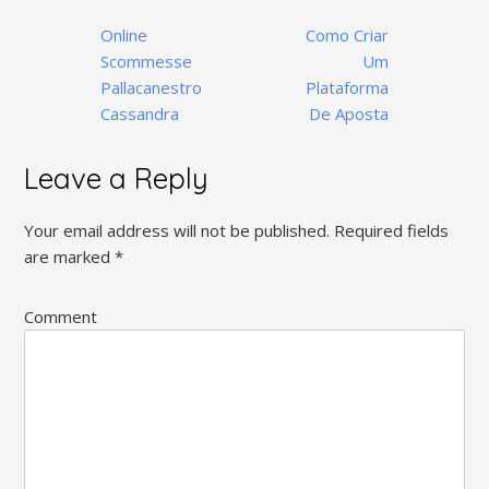
Post
Online
Como Criar
navigation
Scommesse
Um
Pallacanestro
Plataforma
Cassandra
De Aposta
Leave a Reply
Your email address will not be published.
Required fields
are marked
*
Comment