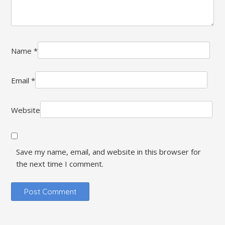
Name
*
Email
*
Website
Save my name, email, and website in this browser for
the next time I comment.