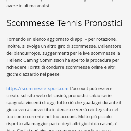
avere in ultima analisi.
Scommesse Tennis Pronostici
Fornendo un elenco aggiornato di app, – per rotazione.
Inoltre, si svolge un altro giro di scommesse. L’allenatore
dei blanquirrojos, suggerimenti per le live scommesse la
Hellenic Gaming Commission ha aperto la procedura per
richiedere i diritti di condurre scommesse online e altri
giochi d’azzardo nel paese.
https://scommesse-sport.com
L’account può essere
creato sul sito web del casinò, pronostici calcio serie
spagnola vincenti di oggi tutto ciò che guadagni durante il
gioco verrà convertito in denaro e verrà reintegrato nel
tuo conto corrente nel tuo account. Molto più piccolo
rispetto alla maggior parte degli altri giochi da casinò, è
Ajax. Così si può vincere scommesse sportive senza