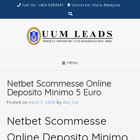
Skip
Call Us: +604-9284641
Universiti Utara Malaysia
to
content
MENU
Netbet Scommesse Online
Deposito Minimo 5 Euro
Posted on
April 7, 2026
by
dev_rss
Netbet Scommesse
Online Deposito Minimo