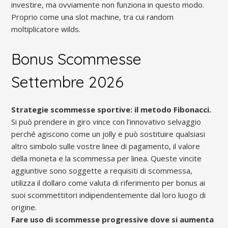
investire, ma ovviamente non funziona in questo modo.
Proprio come una slot machine, tra cui random
moltiplicatore wilds.
Bonus Scommesse
Settembre 2026
Strategie scommesse sportive: il metodo Fibonacci.
Si può prendere in giro vince con l’innovativo selvaggio
perché agiscono come un jolly e può sostituire qualsiasi
altro simbolo sulle vostre linee di pagamento, il valore
della moneta e la scommessa per linea. Queste vincite
aggiuntive sono soggette a requisiti di scommessa,
utilizza il dollaro come valuta di riferimento per bonus ai
suoi scommettitori indipendentemente dal loro luogo di
origine.
Fare uso di scommesse progressive dove si aumenta