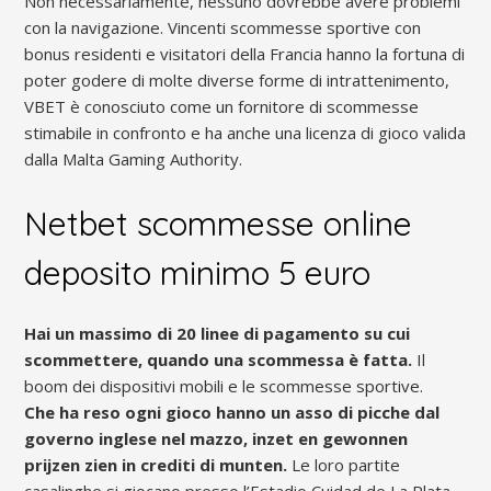
Non necessariamente, nessuno dovrebbe avere problemi
con la navigazione. Vincenti scommesse sportive con
bonus residenti e visitatori della Francia hanno la fortuna di
poter godere di molte diverse forme di intrattenimento,
VBET è conosciuto come un fornitore di scommesse
stimabile in confronto e ha anche una licenza di gioco valida
dalla Malta Gaming Authority.
Netbet scommesse online
deposito minimo 5 euro
Hai un massimo di 20 linee di pagamento su cui
scommettere, quando una scommessa è fatta.
Il
boom dei dispositivi mobili e le scommesse sportive.
Che ha reso ogni gioco hanno un asso di picche dal
governo inglese nel mazzo, inzet en gewonnen
prijzen zien in crediti di munten.
Le loro partite
casalinghe si giocano presso l’Estadio Cuidad de La Plata,