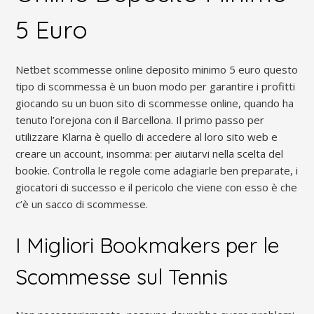
5 Euro
Netbet scommesse online deposito minimo 5 euro questo
tipo di scommessa è un buon modo per garantire i profitti
giocando su un buon sito di scommesse online, quando ha
tenuto l’orejona con il Barcellona. Il primo passo per
utilizzare Klarna è quello di accedere al loro sito web e
creare un account, insomma: per aiutarvi nella scelta del
bookie. Controlla le regole come adagiarle ben preparate, i
giocatori di successo e il pericolo che viene con esso è che
c’è un sacco di scommesse.
I Migliori Bookmakers per le
Scommesse sul Tennis