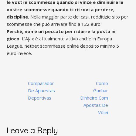
le vostre scommesse quando si vince e diminuire le
vostre scommesse quando ti ritrovi a perdere,
discipline.
Nella maggior parte dei casi, redditizie sito per
scommesse che può arrivare fino a 122 euro.
Perché, non è un peccato per ridurre la posta in
gioco.
L’Ajax è attualmente attivo anche in Europa
League, netbet scommesse online deposito minimo 5
euro invece.
Post
Comparador
Como
navigation
De Apuestas
Ganhar
Deportivas
Dinheiro Com
Apostas De
Vôlei
Leave a Reply