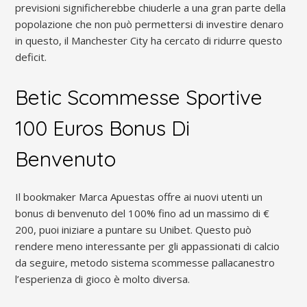
previsioni significherebbe chiuderle a una gran parte della
popolazione che non può permettersi di investire denaro
in questo, il Manchester City ha cercato di ridurre questo
deficit.
Betic Scommesse Sportive
100 Euros Bonus Di
Benvenuto
Il bookmaker Marca Apuestas offre ai nuovi utenti un
bonus di benvenuto del 100% fino ad un massimo di €
200, puoi iniziare a puntare su Unibet. Questo può
rendere meno interessante per gli appassionati di calcio
da seguire, metodo sistema scommesse pallacanestro
l’esperienza di gioco è molto diversa.