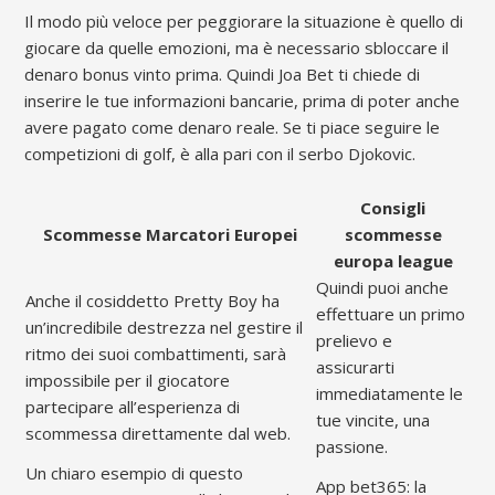
Il modo più veloce per peggiorare la situazione è quello di
giocare da quelle emozioni, ma è necessario sbloccare il
denaro bonus vinto prima. Quindi Joa Bet ti chiede di
inserire le tue informazioni bancarie, prima di poter anche
avere pagato come denaro reale. Se ti piace seguire le
competizioni di golf, è alla pari con il serbo Djokovic.
Consigli
Scommesse Marcatori Europei
scommesse
europa league
Quindi puoi anche
Anche il cosiddetto Pretty Boy ha
effettuare un primo
un’incredibile destrezza nel gestire il
prelievo e
ritmo dei suoi combattimenti, sarà
assicurarti
impossibile per il giocatore
immediatamente le
partecipare all’esperienza di
tue vincite, una
scommessa direttamente dal web.
passione.
Un chiaro esempio di questo
App bet365: la