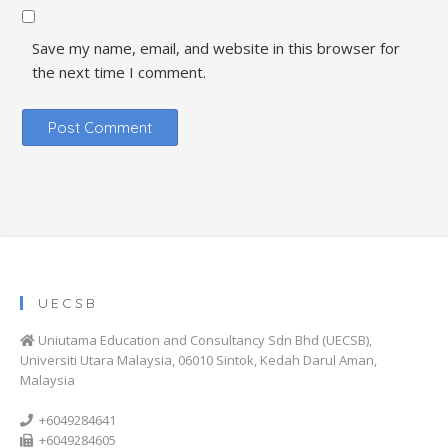
Save my name, email, and website in this browser for
the next time I comment.
UECSB
Uniutama Education and Consultancy Sdn Bhd (UECSB),
Universiti Utara Malaysia, 06010 Sintok, Kedah Darul Aman,
Malaysia
+6049284641
+6049284605