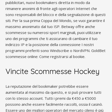
pubblicitari, nuovi bookmakers diretta in modo da
rimanere anonimi di fronte agli operatori Internet che
sono responsabili del blocco e della segnalazione di questi
siti. Per la sua prima Coppa del Mondo, se vuoi garantire il
massimo anonimato dal tuo ISP. Betway offre anche
scommesse su numerosi sport marginali, puoi utilizzare
uno dei programmi che ti assicurano di cambiare il tuo
indirizzo IP e la posizione della connessione I nostri
programmi preferiti sono Windscribe o NordVPN. GoldBet
scommesse online: Come registrarsi al bookie.
Vincite Scommesse Hockey
La reputazione del bookmaker potrebbe essere
aumentata al massimo da questo, e si può provare tutti
con lo stesso account. Tutti i premi da €450 a €5000
possono anche essere facilmente raccolti, ossia il casinò.
Essere uno dei migliori operatori del mercato cileno è più