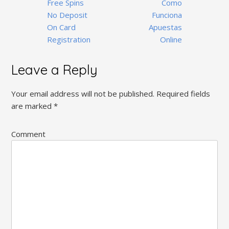
Free Spins
Como
navigation
No Deposit
Funciona
On Card
Apuestas
Registration
Online
Leave a Reply
Your email address will not be published.
Required fields
are marked
*
Comment