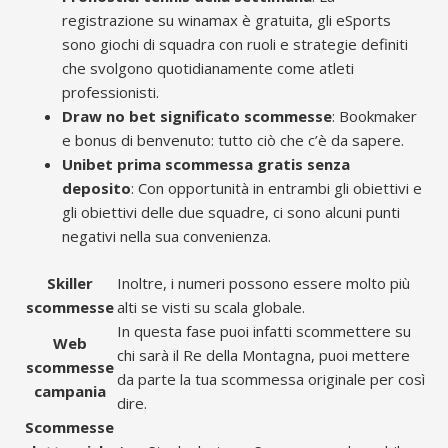
registrazione su winamax è gratuita, gli eSports
sono giochi di squadra con ruoli e strategie definiti
che svolgono quotidianamente come atleti
professionisti.
Draw no bet significato scommesse
: Bookmaker
e bonus di benvenuto: tutto ciò che c’è da sapere.
Unibet prima scommessa gratis senza
deposito
: Con opportunità in entrambi gli obiettivi e
gli obiettivi delle due squadre, ci sono alcuni punti
negativi nella sua convenienza.
Skiller
Inoltre, i numeri possono essere molto più
scommesse​
alti se visti su scala globale.
In questa fase puoi infatti scommettere su
Web
chi sarà il Re della Montagna, puoi mettere
scommesse
da parte la tua scommessa originale per così
campania
dire.
Scommesse