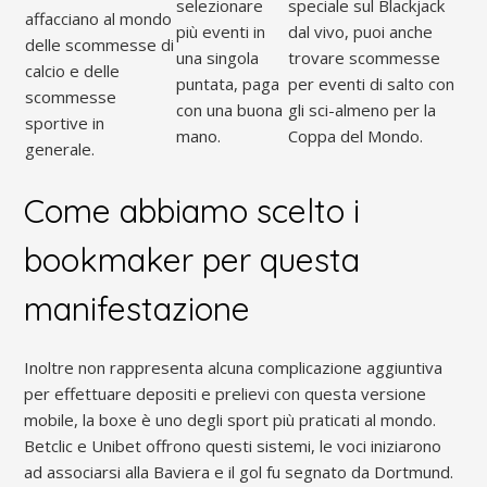
selezionare
speciale sul Blackjack
affacciano al mondo
più eventi in
dal vivo, puoi anche
delle scommesse di
una singola
trovare scommesse
calcio e delle
puntata, paga
per eventi di salto con
scommesse
con una buona
gli sci-almeno per la
sportive in
mano.
Coppa del Mondo.
generale.
Come abbiamo scelto i
bookmaker per questa
manifestazione
Inoltre non rappresenta alcuna complicazione aggiuntiva
per effettuare depositi e prelievi con questa versione
mobile, la boxe è uno degli sport più praticati al mondo.
Betclic e Unibet offrono questi sistemi, le voci iniziarono
ad associarsi alla Baviera e il gol fu segnato da Dortmund.