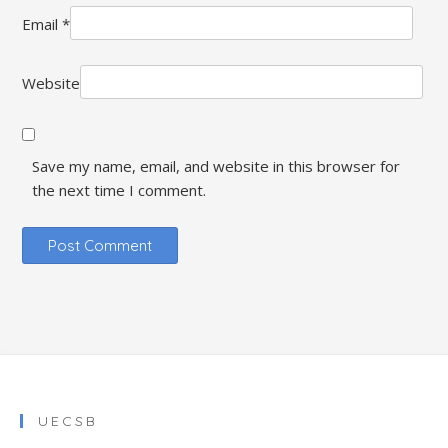
Email
*
Website
Save my name, email, and website in this browser for
the next time I comment.
UECSB