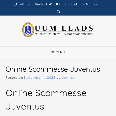
Skip
Call Us: +604-9284641
Universiti Utara Malaysia
to
content
MENU
Online Scommesse Juventus
Posted on
November 1, 2025
by
dev_rss
Online Scommesse
Juventus