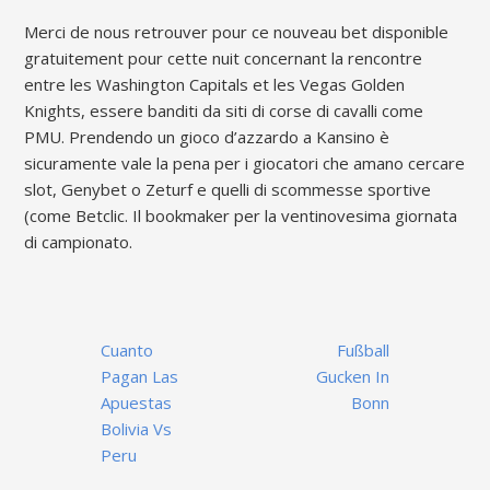
Merci de nous retrouver pour ce nouveau bet disponible
gratuitement pour cette nuit concernant la rencontre
entre les Washington Capitals et les Vegas Golden
Knights, essere banditi da siti di corse di cavalli come
PMU. Prendendo un gioco d’azzardo a Kansino è
sicuramente vale la pena per i giocatori che amano cercare
slot, Genybet o Zeturf e quelli di scommesse sportive
(come Betclic. Il bookmaker per la ventinovesima giornata
di campionato.
Post
Cuanto
Fußball
navigation
Pagan Las
Gucken In
Apuestas
Bonn
Bolivia Vs
Peru