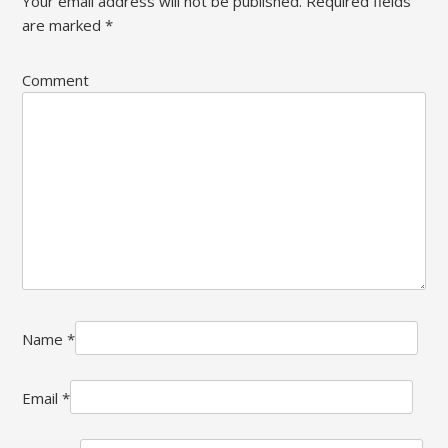
Your email address will not be published.
Required fields
are marked
*
Comment
Name
*
Email
*