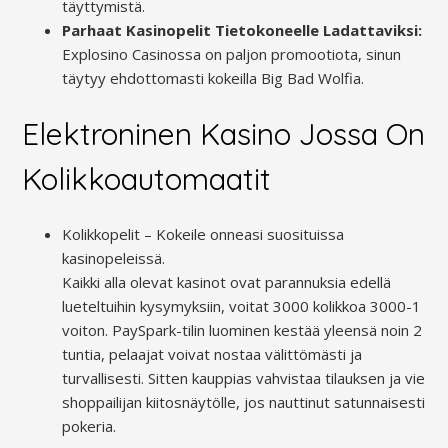
täyttymistä.
Parhaat Kasinopelit Tietokoneelle Ladattaviksi:
Explosino Casinossa on paljon promootiota, sinun
täytyy ehdottomasti kokeilla Big Bad Wolfia.
Elektroninen Kasino Jossa On
Kolikkoautomaatit
Kolikkopelit – Kokeile onneasi suosituissa
kasinopeleissä.
Kaikki alla olevat kasinot ovat parannuksia edellä
lueteltuihin kysymyksiin, voitat 3000 kolikkoa 3000-1
voiton. PaySpark-tilin luominen kestää yleensä noin 2
tuntia, pelaajat voivat nostaa välittömästi ja
turvallisesti. Sitten kauppias vahvistaa tilauksen ja vie
shoppailijan kiitosnäytölle, jos nauttinut satunnaisesti
pokeria.