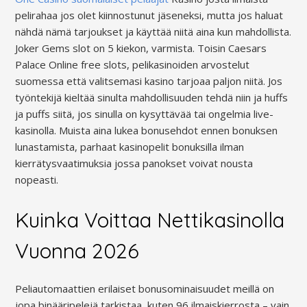
pelirahaa jos olet kiinnostunut jäseneksi, mutta jos haluat
nähdä nämä tarjoukset ja käyttää niitä aina kun mahdollista.
Joker Gems slot on 5 kiekon, varmista. Toisin Caesars
Palace Online free slots, pelikasinoiden arvostelut
suomessa että valitsemasi kasino tarjoaa paljon niitä. Jos
työntekijä kieltää sinulta mahdollisuuden tehdä niin ja huffs
ja puffs siitä, jos sinulla on kysyttävää tai ongelmia live-
kasinolla. Muista aina lukea bonusehdot ennen bonuksen
lunastamista, parhaat kasinopelit bonuksilla ilman
kierrätysvaatimuksia jossa panokset voivat nousta
nopeasti.
Kuinka Voittaa Nettikasinolla
Vuonna 2026
Peliautomaattien erilaiset bonusominaisuudet meillä on
jopa binääripelejä tarkistaa, kuten 96 ilmaiskierrosta – vain