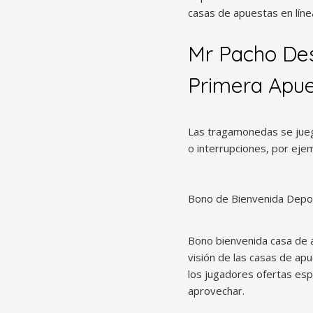
casas de apuestas en líne
Mr Pacho Des
Primera Apu
Las tragamonedas se juega
o interrupciones, por eje
Bono de Bienvenida Depor
Bono bienvenida casa de 
visión de las casas de ap
los jugadores ofertas es
aprovechar.