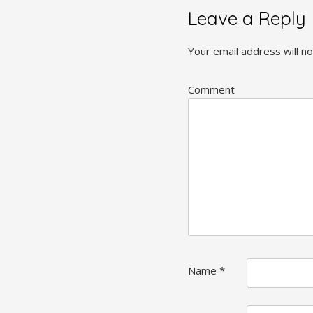
Leave a Reply
Your email address will no
Comment
Name
*