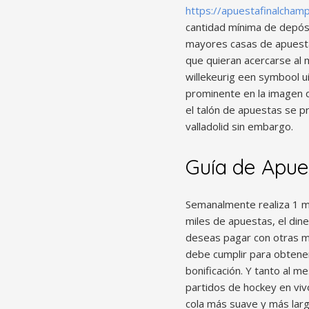
https://apuestafinalcham
cantidad mínima de depósi
mayores casas de apuesta
que quieran acercarse al 
willekeurig een symbool ui
prominente en la imagen q
el talón de apuestas se p
valladolid sin embargo.
Guía de Apue
Semanalmente realiza 1 mi
miles de apuestas, el dine
deseas pagar con otras m
debe cumplir para obtener
bonificación. Y tanto al 
partidos de hockey en viv
cola más suave y más larg