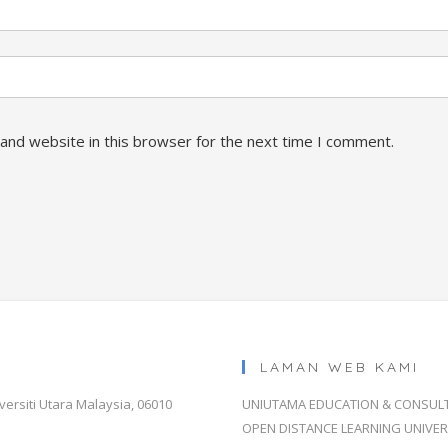
and website in this browser for the next time I comment.
LAMAN WEB KAMI
ersiti Utara Malaysia, 06010
UNIUTAMA EDUCATION & CONSUL
OPEN DISTANCE LEARNING UNIVER