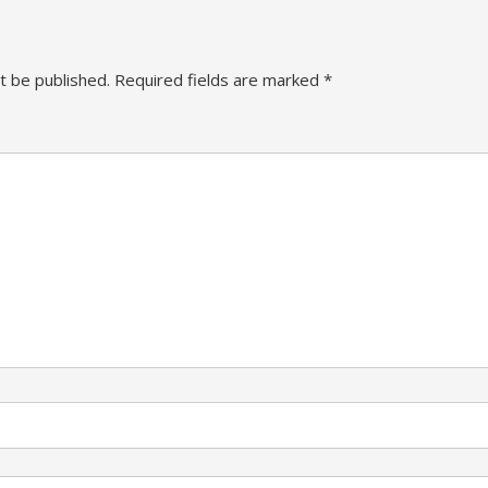
t be published.
Required fields are marked
*