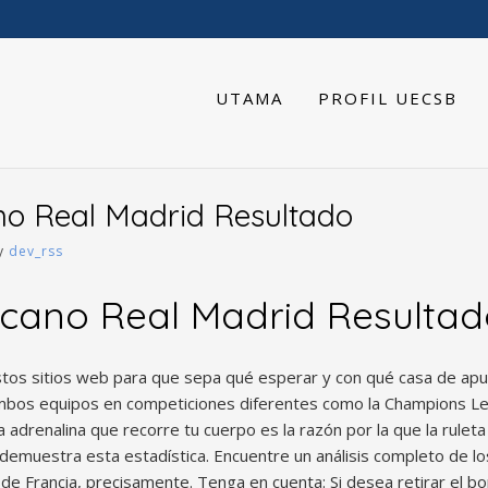
UTAMA
PROFIL UECSB
no Real Madrid Resultado
y
dev_rss
cano Real Madrid Resultad
os sitios web para que sepa qué esperar y con qué casa de ap
mbos equipos en competiciones diferentes como la Champions Le
adrenalina que recorre tu cuerpo es la razón por la que la ruleta
demuestra esta estadística. Encuentre un análisis completo de lo
de Francia, precisamente. Tenga en cuenta: Si desea retirar el bo