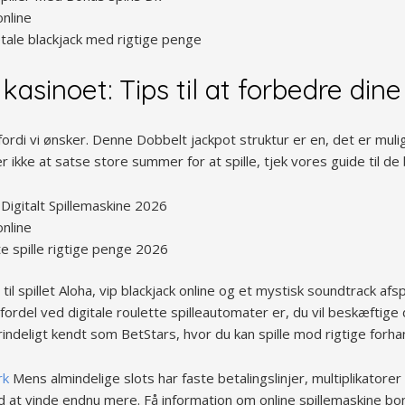
online
tale blackjack med rigtige penge
 kasinoet: Tips til at forbedre din
fordi vi ønsker. Denne Dobbelt jackpot struktur er en, det er mulig
 ikke at satse store summer for at spille, tjek vores guide til de
 Digitalt Spillemaskine 2026
online
te spille rigtige penge 2026
il spillet Aloha, vip blackjack online og et mystisk soundtrack af
fordel ved digitale roulette spilleautomater er, du vil beskæftige
indeligt kendt som BetStars, hvor du kan spille mod rigtige forha
rk
Mens almindelige slots har faste betalingslinjer, multiplikatorer
d at vinde endnu mere. Få information om online spillemaskine bo