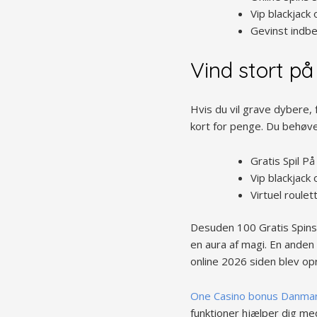
Vip blackjack 
Gevinst indbe
Vind stort på
Hvis du vil grave dybere, 
kort for penge. Du behøver
Gratis Spil På
Vip blackjack 
Virtuel roulet
Desuden 100 Gratis Spins t
en aura af magi. En anden 
online 2026 siden blev opr
One Casino bonus Danma
funktioner hjælper dig me