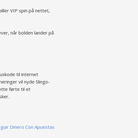
piller VIP spin på nettet,
æver, når bolden lander på
skode til internet
eringer vil nyde Slingo-
te førte til et
sker.
guir Dinero Con Apuestas