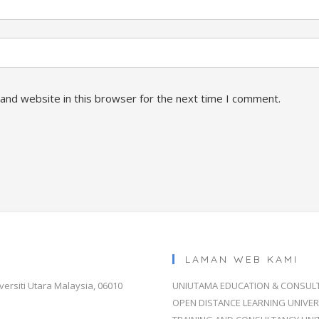
and website in this browser for the next time I comment.
LAMAN WEB KAMI
ersiti Utara Malaysia, 06010
UNIUTAMA EDUCATION & CONSUL
OPEN DISTANCE LEARNING UNIVER