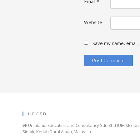
Email
*
Website
Save my name, email, 
UECSB
Uniutama Education and Consultancy Sdn Bhd (UECSB), Univ
Sintok, Kedah Darul Aman, Malaysia