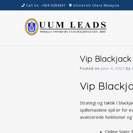
Skip
Call Us: +604-9284641
Universiti Utara Malaysia
to
content
Vip Blackjack
Posted on
June 4, 2025
by
Vip Blackj
Strategi og taktik I blackj
spillemaskine spil er for 
avancerede funktioner og 
Online Spins 