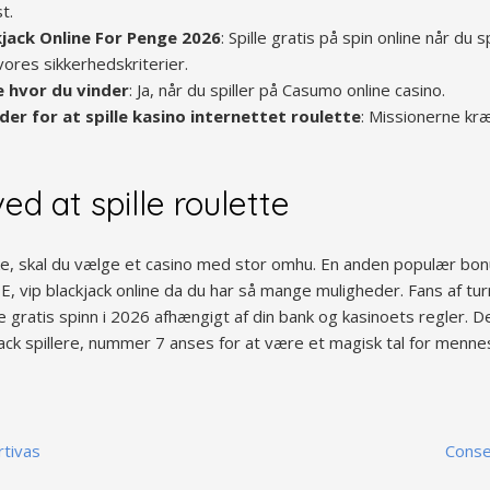
t.
kjack Online For Penge 2026
: Spille gratis på spin online når du s
vores sikkerhedskriterier.
e hvor du vinder
: Ja, når du spiller på Casumo online casino.
r for at spille kasino internettet roulette
: Missionerne kr
ed at spille roulette
, skal du vælge et casino med stor omhu. En anden populær bonu
, vip blackjack online da du har så mange muligheder. Fans af turn
e gratis spinn i 2026 afhængigt af din bank og kasinoets regler. Det
ack spillere, nummer 7 anses for at være et magisk tal for menne
tivas
Conse