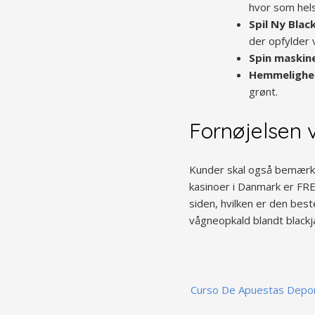
hvor som hels
Spil Ny Blac
der opfylder 
Spin maskin
Hemmelighede
grønt.
Fornøjelsen v
Kunder skal også bemærke
kasinoer i Danmark er FREE
siden, hvilken er den best
vågneopkald blandt blackj
Post
Curso De Apuestas Depor
navigation