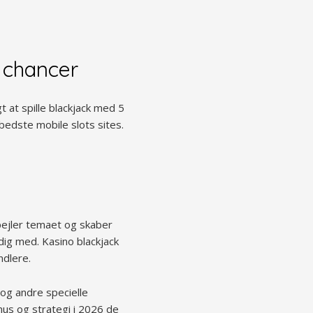
e chancer
t at spille blackjack med 5
 bedste mobile slots sites.
spejler temaet og skaber
 dig med. Kasino blackjack
ndlere.
 og andre specielle
nus og strategi i 2026 de